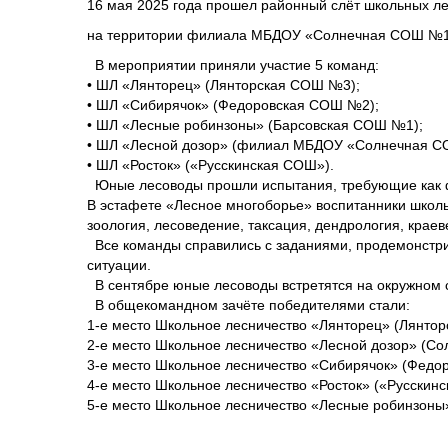
16 мая 2025 года прошел районный слёт школьных ле
на территории филиала МБДОУ «Солнечная СОШ №1
В мероприятии приняли участие 5 команд:
• ШЛ «Лянторец» (Лянторская СОШ №3);
• ШЛ «Сибирячок» (Федоровская СОШ №2);
• ШЛ «Лесные робинзоны» (Барсовская СОШ №1);
• ШЛ «Лесной дозор» (филиал МБДОУ «Солнечная С
• ШЛ «Росток» («Русскинская СОШ»).
Юные лесоводы прошли испытания, требующие как физ
В эстафете «Лесное многоборье» воспитанники школ
зоология, лесоведение, таксация, дендрология, крае
Все команды справились с заданиями, продемонстрир
ситуации.
В сентябре юные лесоводы встретятся на окружном с
В общекомандном зачёте победителями стали:
1-е место Школьное лесничество «Лянторец» (Лянто
2-е место Школьное лесничество «Лесной дозор» (С
3-е место Школьное лесничество «Сибирячок» (Федо
4-е место Школьное лесничество «Росток» («Русскин
5-е место Школьное лесничество «Лесные робинзоны