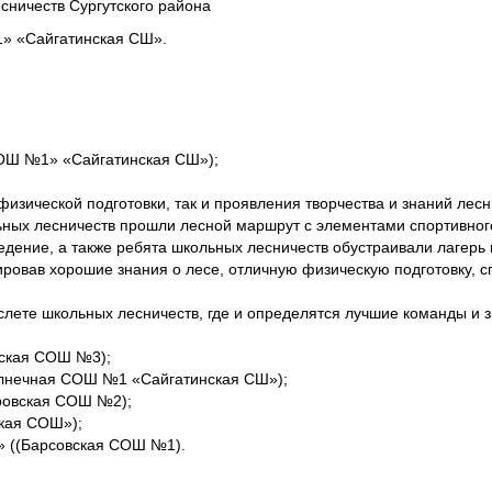
сничеств Сургутского района
» «Сайгатинская СШ».
ОШ №1» «Сайгатинская СШ»);
ической подготовки, так и проявления творчества и знаний лесны
ьных лесничеств прошли лесной маршрут с элементами спортивног
ведение, а также ребята школьных лесничеств обустраивали лагерь 
овав хорошие знания о лесе, отличную физическую подготовку, с
лете школьных лесничеств, где и определятся лучшие команды и з
рская СОШ №3);
олнечная СОШ №1 «Сайгатинская СШ»);
ровская СОШ №2);
ская СОШ»);
» ((Барсовская СОШ №1).